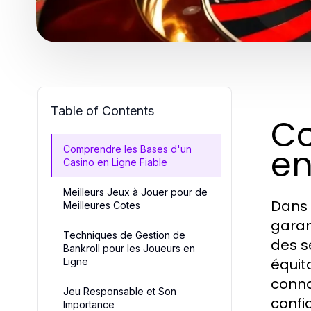
Table of Contents
Co
en
Comprendre les Bases d'un
Casino en Ligne Fiable
Meilleurs Jeux à Jouer pour de
Dans 
Meilleures Cotes
garan
Techniques de Gestion de
des s
Bankroll pour les Joueurs en
équit
Ligne
conna
Jeu Responsable et Son
confi
Importance