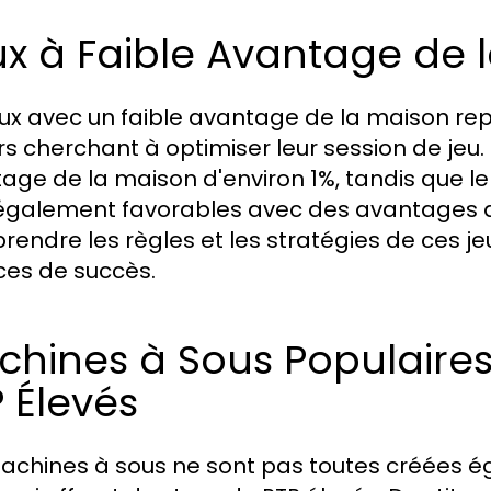
x à Faible Avantage de 
eux avec un faible avantage de la maison rep
rs cherchant à optimiser leur session de jeu
age de la maison d'environ 1%, tandis que l
également favorables avec des avantages 
endre les règles et les stratégies de ces je
es de succès.
chines à Sous Populaire
 Élevés
achines à sous ne sont pas toutes créées é