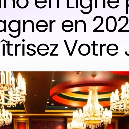
no en Ligne
gner en 202
trisez Votre