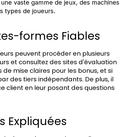
e une vaste gamme de jeux, des machines
es types de joueurs.
tes-formes Fiables
joueurs peuvent procéder en plusieurs
rs et consultez des sites d'évaluation
s de mise claires pour les bonus, et si
ar des tiers indépendants. De plus, il
ce client en leur posant des questions
s Expliquées