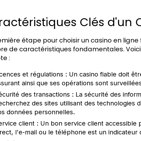
actéristiques Clés d'un 
emière étape pour choisir un casino en ligne fi
e de caractéristiques fondamentales. Voic
e :
icences et régulations
: Un casino fiable doit êt
ssurant ainsi que ses opérations sont surveillée
écurité des transactions
: La sécurité des inform
echerchez des sites utilisant des technologies
os données personnelles.
ervice client
: Un bon service client accessible 
rect, l'e-mail ou le téléphone est un indicateur d