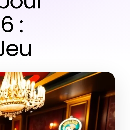
 pour
6 :
 Jeu