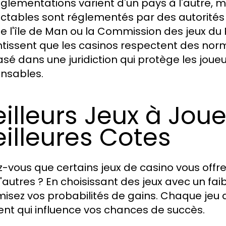
èglementations varient d'un pays à l'autre, 
ctables sont réglementés par des autorités
de l'île de Man ou la Commission des jeux 
tissent que les casinos respectent des norm
asé dans une juridiction qui protège les joueu
nsables.
illeurs Jeux à Jou
illeures Cotes
z-vous que certains jeux de casino vous off
'autres ? En choisissant des jeux avec un fa
isez vos probabilités de gains. Chaque jeu 
rent qui influence vos chances de succès.