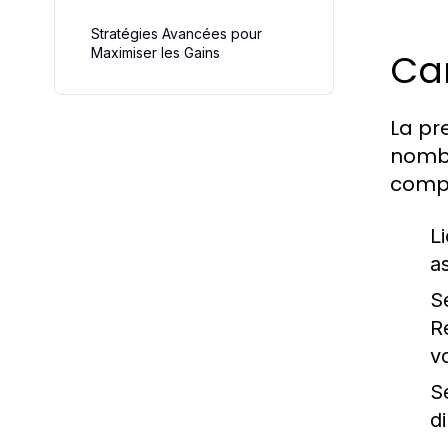
Stratégies Avancées pour
Maximiser les Gains
Car
La pr
nombr
compt
L
a
S
R
v
S
di