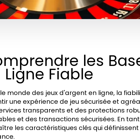
mprendre les Base
 Ligne Fiable
le monde des jeux d'argent en ligne, la fiabil
tir une expérience de jeu sécurisée et agré
ervices transparents et des protections robus
ables et des transactions sécurisées. En tant 
ître les caractéristiques clés qui définissen
ance.