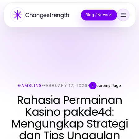
Changestrength
Blog / News
GAMBLING
FEBRUARY 17, 2026
Jeremy Page
J
Rahasia Permainan
Kasino pakde4d:
Mengungkap Strategi
dan Tips Unggulan