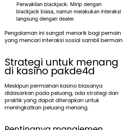
Perwakilan blackjack:
Mirip dengan
blackjack biasa, namun melakukan interaksi
langsung dengan dealer.
Pengalaman ini sangat menarik bagi pemain
yang mencari interaksi sosial sambil bermain.
Strategi untuk menang
di kasino pakde4d
Meskipun permainan kasino biasanya
didasarkan pada peluang, ada strategi dan
praktik yang dapat diterapkan untuk
meningkatkan peluang menang.
Pentingnya manajemen