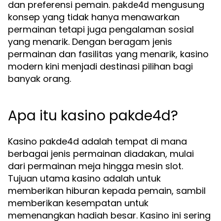
dan preferensi pemain.
mengusung
pakde4d
konsep yang tidak hanya menawarkan
permainan tetapi juga pengalaman sosial
yang menarik. Dengan beragam jenis
permainan dan fasilitas yang menarik, kasino
modern kini menjadi destinasi pilihan bagi
banyak orang.
Apa itu kasino pakde4d?
Kasino pakde4d adalah tempat di mana
berbagai jenis permainan diadakan, mulai
dari permainan meja hingga mesin slot.
Tujuan utama kasino adalah untuk
memberikan hiburan kepada pemain, sambil
memberikan kesempatan untuk
memenangkan hadiah besar. Kasino ini sering