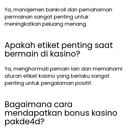
Ya, manajemen bankroll dan pemahaman
permainan sangat penting untuk
meningkatkan peluang menang.
Apakah etiket penting saat
bermain di kasino?
Ya, menghormati pemain lain dan memahami
aturan etiket kasino yang berlaku sangat
penting untuk pengalaman positif.
Bagaimana cara
mendapatkan bonus kasino
pakde4d?