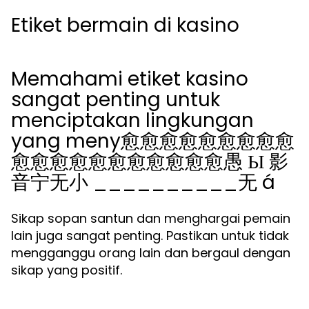
Etiket bermain di kasino
Memahami etiket kasino
sangat penting untuk
menciptakan lingkungan
yang meny愈愈愈愈愈愈愈愈愈
愈愈愈愈愈愈愈愈愈愈愈愚 Ы 影
音宁无小 __________无 á
Sikap sopan santun dan menghargai pemain
lain juga sangat penting. Pastikan untuk tidak
mengganggu orang lain dan bergaul dengan
sikap yang positif.