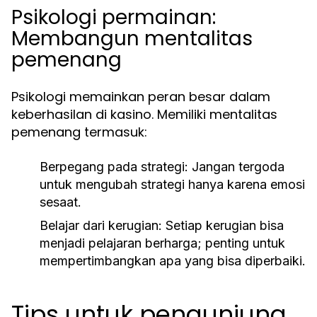
Psikologi permainan:
Membangun mentalitas
pemenang
Psikologi memainkan peran besar dalam
keberhasilan di kasino. Memiliki mentalitas
pemenang termasuk:
Berpegang pada strategi:
Jangan tergoda
untuk mengubah strategi hanya karena emosi
sesaat.
Belajar dari kerugian:
Setiap kerugian bisa
menjadi pelajaran berharga; penting untuk
mempertimbangkan apa yang bisa diperbaiki.
Tips untuk pengunjung