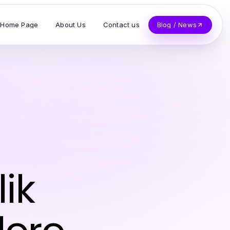
Home Page
About Us
Contact us
Blog / News
ik