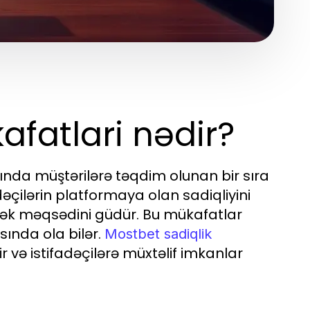
afatlari nədir?
nda müştərilərə təqdim olunan bir sıra
əçilərin platformaya olan sadiqliyini
k məqsədini güdür. Bu mükafatlar
ında ola bilər.
Mostbet sadiqlik
ir və istifadəçilərə müxtəlif imkanlar