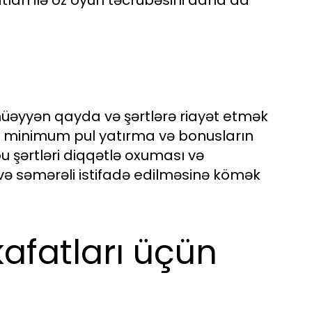
əyyən qayda və şərtlərə riayət etmək
, minimum pul yatırma və bonusların
 bu şərtləri diqqətlə oxuması və
və səmərəli istifadə edilməsinə kömək
afatları üçün