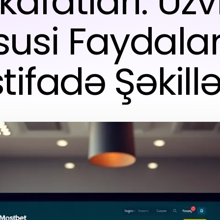
afatlari: Üzv
susi Faydalar
stifadə Şəkillə