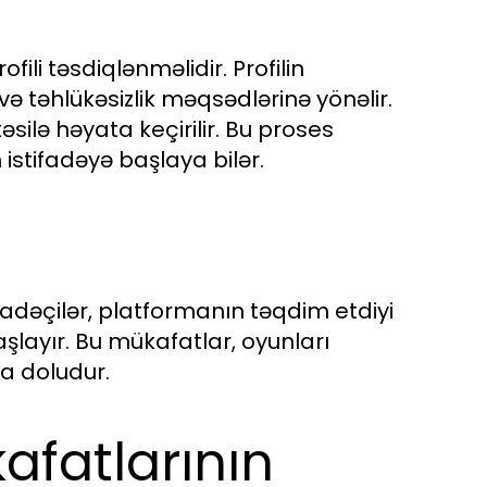
li təsdiqlənməlidir. Profilin
ə təhlükəsizlik məqsədlərinə yönəlir.
ilə həyata keçirilir. Bu proses
stifadəyə başlaya bilər.
adəçilər, platformanın təqdim etdiyi
layır. Bu mükafatlar, oyunları
 doludur.
afatlarının