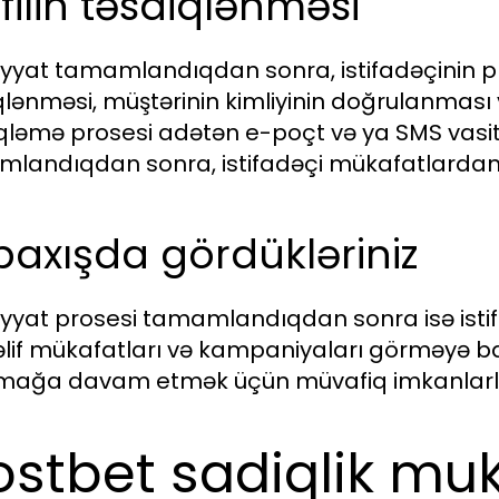
filin təsdiqlənməsi
yyat tamamlandıqdan sonra, istifadəçinin profi
qlənməsi, müştərinin kimliyinin doğrulanması v
qləmə prosesi adətən e-poçt və ya SMS vasitəs
landıqdan sonra, istifadəçi mükafatlardan i
 baxışda gördükləriniz
yyat prosesi tamamlandıqdan sonra isə istif
lif mükafatları və kampaniyaları görməyə baş
ağa davam etmək üçün müvafiq imkanlarla
stbet sadiqlik muk