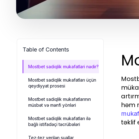
Table of Contents
Mo
Mostbet sadiqlik mukafatlari nədir?
Mostb
Mostbet sadiqlik mukafatları üçün
qeydiyyat prosesi
mükaf
artır
Mostbet sadiqlik mukafatlarının
həm n
müsbət və mənfi yönləri
mukafa
Mostbet sadiqlik mukafatları ilə
təklif 
bağlı istifadəçi təcrübələri
Tez-tez verilən suallar