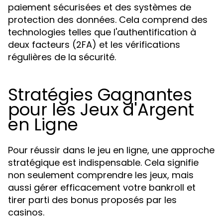
paiement sécurisées et des systèmes de
protection des données. Cela comprend des
technologies telles que l'authentification à
deux facteurs (2FA) et les vérifications
régulières de la sécurité.
Stratégies Gagnantes
pour les Jeux d'Argent
en Ligne
Pour réussir dans le jeu en ligne, une approche
stratégique est indispensable. Cela signifie
non seulement comprendre les jeux, mais
aussi gérer efficacement votre bankroll et
tirer parti des bonus proposés par les
casinos.