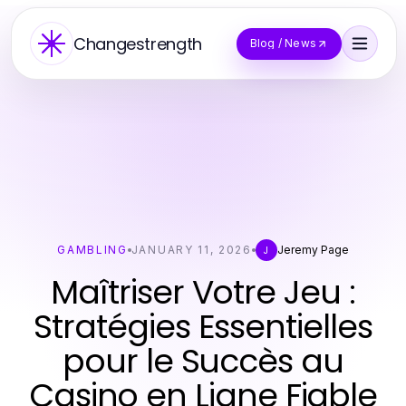
Changestrength
Blog / News
GAMBLING
JANUARY 11, 2026
Jeremy Page
J
Maîtriser Votre Jeu :
Stratégies Essentielles
pour le Succès au
Casino en Ligne Fiable