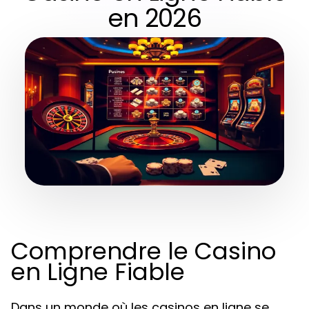
en 2026
Comprendre le Casino
en Ligne Fiable
Dans un monde où les casinos en ligne se