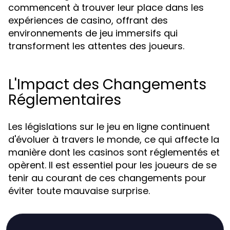
commencent à trouver leur place dans les
expériences de casino, offrant des
environnements de jeu immersifs qui
transforment les attentes des joueurs.
L'Impact des Changements
Réglementaires
Les législations sur le jeu en ligne continuent
d'évoluer à travers le monde, ce qui affecte la
manière dont les casinos sont réglementés et
opèrent. Il est essentiel pour les joueurs de se
tenir au courant de ces changements pour
éviter toute mauvaise surprise.