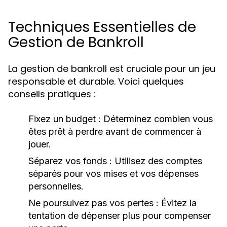
Techniques Essentielles de
Gestion de Bankroll
La gestion de bankroll est cruciale pour un jeu
responsable et durable. Voici quelques
conseils pratiques :
Fixez un budget
: Déterminez combien vous
êtes prêt à perdre avant de commencer à
jouer.
Séparez vos fonds
: Utilisez des comptes
séparés pour vos mises et vos dépenses
personnelles.
Ne poursuivez pas vos pertes
: Évitez la
tentation de dépenser plus pour compenser