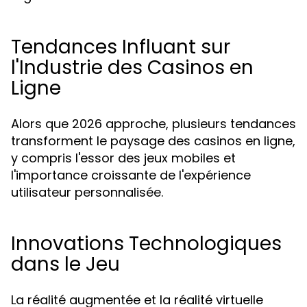
Tendances Influant sur
l'Industrie des Casinos en
Ligne
Alors que 2026 approche, plusieurs tendances
transforment le paysage des casinos en ligne,
y compris l'essor des jeux mobiles et
l'importance croissante de l'expérience
utilisateur personnalisée.
Innovations Technologiques
dans le Jeu
La réalité augmentée et la réalité virtuelle