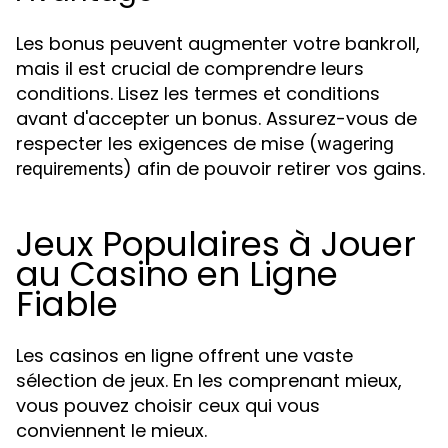
Les bonus peuvent augmenter votre bankroll,
mais il est crucial de comprendre leurs
conditions. Lisez les termes et conditions
avant d'accepter un bonus. Assurez-vous de
respecter les exigences de mise (
wagering
) afin de pouvoir retirer vos gains.
requirements
Jeux Populaires à Jouer
au Casino en Ligne
Fiable
Les casinos en ligne offrent une vaste
sélection de jeux. En les comprenant mieux,
vous pouvez choisir ceux qui vous
conviennent le mieux.