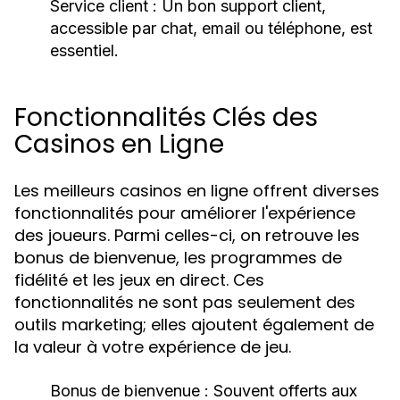
Service client
: Un bon support client,
accessible par chat, email ou téléphone, est
essentiel.
Fonctionnalités Clés des
Casinos en Ligne
Les meilleurs casinos en ligne offrent diverses
fonctionnalités pour améliorer l'expérience
des joueurs. Parmi celles-ci, on retrouve les
bonus de bienvenue, les programmes de
fidélité et les jeux en direct. Ces
fonctionnalités ne sont pas seulement des
outils marketing; elles ajoutent également de
la valeur à votre expérience de jeu.
Bonus de bienvenue
: Souvent offerts aux