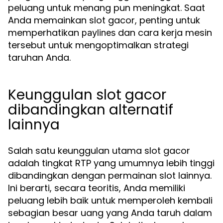
peluang untuk menang pun meningkat. Saat
Anda memainkan slot gacor, penting untuk
memperhatikan
dan cara kerja mesin
paylines
tersebut untuk mengoptimalkan strategi
taruhan Anda.
Keunggulan slot gacor
dibandingkan alternatif
lainnya
Salah satu keunggulan utama slot gacor
adalah tingkat RTP yang umumnya lebih tinggi
dibandingkan dengan permainan slot lainnya.
Ini berarti, secara teoritis, Anda memiliki
peluang lebih baik untuk memperoleh kembali
sebagian besar uang yang Anda taruh dalam