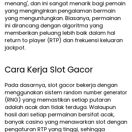
menang', dan ini sangat menarik bagi pemain
yang menginginkan pengalaman bermain
yang menguntungkan. Biasanya, permainan
ini dirancang dengan algoritma yang
memberikan peluang lebih baik dalam hal
return to player (RTP) dan frekuensi keluaran
jackpot.
Cara Kerja Slot Gacor
Pada dasarnya, slot gacor bekerja dengan
menggunakan sistem
random number generator
(RNG) yang memastikan setiap putaran
adalah acak dan tidak terduga. Walaupun
hasil dari setiap permainan bersifat acak,
banyak casino yang menawarkan slot dengan
pengaturan RTP yang tinggi, sehingga