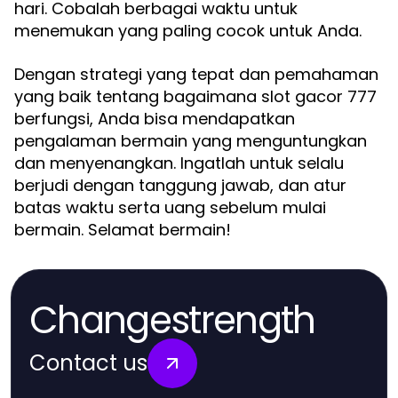
hari. Cobalah berbagai waktu untuk
menemukan yang paling cocok untuk Anda.
Dengan strategi yang tepat dan pemahaman
yang baik tentang bagaimana slot gacor 777
berfungsi, Anda bisa mendapatkan
pengalaman bermain yang menguntungkan
dan menyenangkan. Ingatlah untuk selalu
berjudi dengan tanggung jawab, dan atur
batas waktu serta uang sebelum mulai
bermain. Selamat bermain!
Changestrength
Contact us