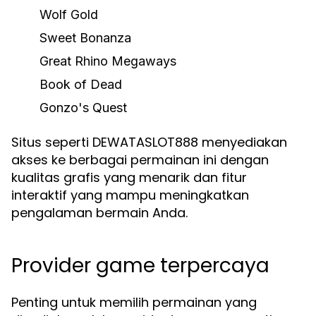
Wolf Gold
Sweet Bonanza
Great Rhino Megaways
Book of Dead
Gonzo's Quest
Situs seperti DEWATASLOT888 menyediakan
akses ke berbagai permainan ini dengan
kualitas grafis yang menarik dan fitur
interaktif yang mampu meningkatkan
pengalaman bermain Anda.
Provider game terpercaya
Penting untuk memilih permainan yang