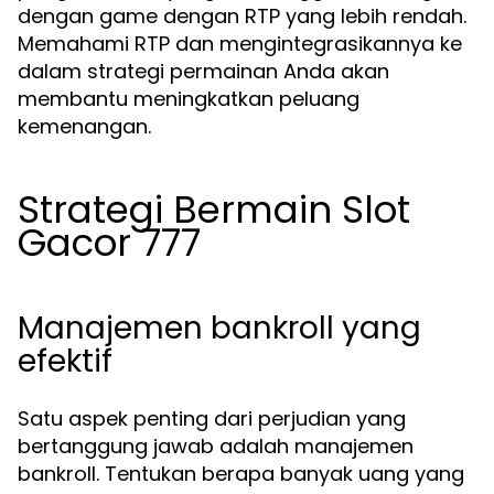
dengan game dengan RTP yang lebih rendah.
Memahami RTP dan mengintegrasikannya ke
dalam strategi permainan Anda akan
membantu meningkatkan peluang
kemenangan.
Strategi Bermain Slot
Gacor 777
Manajemen bankroll yang
efektif
Satu aspek penting dari perjudian yang
bertanggung jawab adalah manajemen
bankroll. Tentukan berapa banyak uang yang