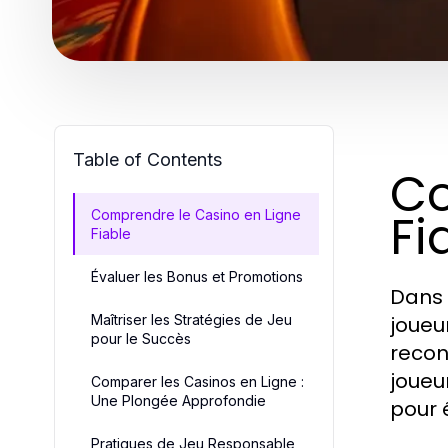
Table of Contents
Co
Fi
Comprendre le Casino en Ligne
Fiable
Évaluer les Bonus et Promotions
Dans 
Maîtriser les Stratégies de Jeu
joueu
pour le Succès
recon
joueu
Comparer les Casinos en Ligne :
Une Plongée Approfondie
pour 
Pratiques de Jeu Responsable