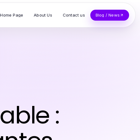
Home Page
About Us
Contact us
Blog / News
able :