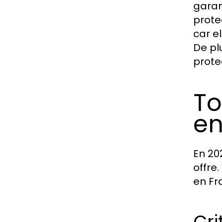
garan
prote
car e
De pl
prote
To
en
En 202
offre
en Fr
Cri