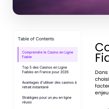
Table of Contents
Co
Fi
Comprendre le Casino en Ligne
Fiable
Top 5 des Casinos en Ligne
Dans 
Fiables en France pour 2026
chois
Avantages d'utiliser des casinos à
facteu
retrait instantané
enjeu
Stratégies pour un jeu en ligne
réussi