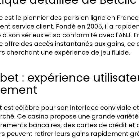
ic est le pionnier des paris en ligne en Fran
lent service client. Fondé en 2005, il a rapi
 à son sérieux et sa conformité avec l'ANJ. 
c offre des accès instantanés aux gains, ce qu
rs cherchant une expérience de jeu fluide.
bet : expérience utilisa
iement
t est célèbre pour son interface conviviale et
rché. Ce casino propose une grande variété
irements bancaires, des cartes de crédit et d
rs peuvent retirer leurs gains rapidement gr