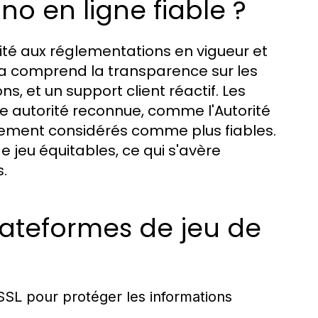
no en ligne fiable ?
mité aux réglementations en vigueur et
la comprend la transparence sur les
, et un support client réactif. Les
e autorité reconnue, comme l'Autorité
lement considérés comme plus fiables.
 jeu équitables, ce qui s'avère
s.
lateformes de jeu de
 SSL pour protéger les informations