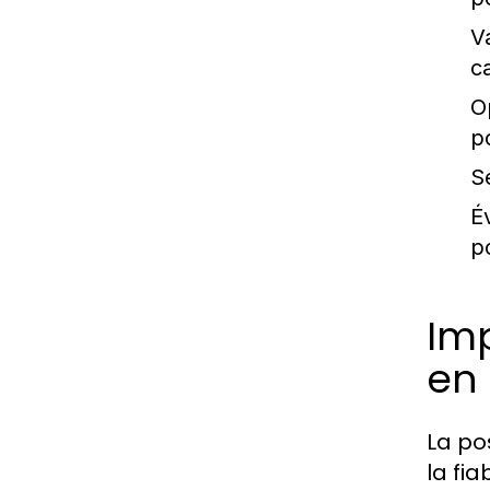
V
c
O
p
Se
Év
p
Imp
en 
La po
la fia