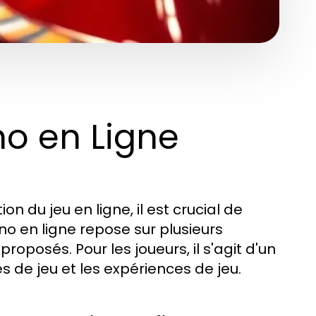
o en Ligne
du jeu en ligne, il est crucial de
sino en ligne repose sur plusieurs
proposés. Pour les joueurs, il s'agit d'un
s de jeu et les expériences de jeu.