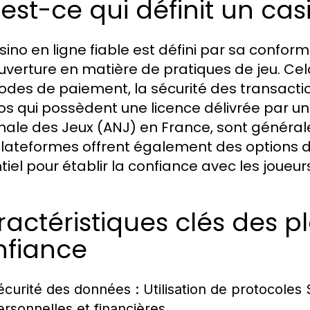
est-ce qui définit un casi
sino en ligne fiable est défini par sa confor
uverture en matière de pratiques de jeu. Ce
des de paiement, la sécurité des transactions
os qui possèdent une licence délivrée par un
nale des Jeux (ANJ) en France, sont généra
lateformes offrent également des options de
tiel pour établir la confiance avec les joueur
actéristiques clés des p
nfiance
écurité des données :
Utilisation de protocoles
ersonnelles et financières.