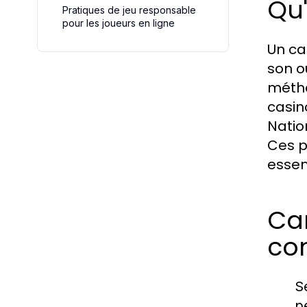
Qu'
Pratiques de jeu responsable
pour les joueurs en ligne
Un ca
son o
métho
casin
Natio
Ces p
essen
Car
co
S
p